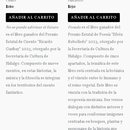
Cuento
Fantástico
$
180
$
150
AÑADIR AL CARRITO
AÑADIR AL CARRITO
No se puede adivinar el futuro
Fronda
es el libro ganador del
es el libro ganador del Premio
Premio Estatal de Poesía “Efrén
Estatal de Cuento “Ricardo
Rebolledo” 2023, otorgado por
Garibay” 2023, otorgado por la
la Secretaría de Cultura de
Secretaría de Cultura de
Hidalgo. Compuesto de cinco
Hidalgo. Compuesto de nueve
apartados, la temática de este
cuentos, en estas historias, la
libro está centrada en la botánica
música y la filosofía se integran
y el vínculo entre lo humano y
en los territorios del cuento
el reino vegetal. Este libro se
fantástico.
vincula con la tradición de la
ecopoesía mexicana. Sus versos
dialogan con distintos autores y
voces para conformar imágenes
centradas en bosques, plantas y
personajes de la historia que