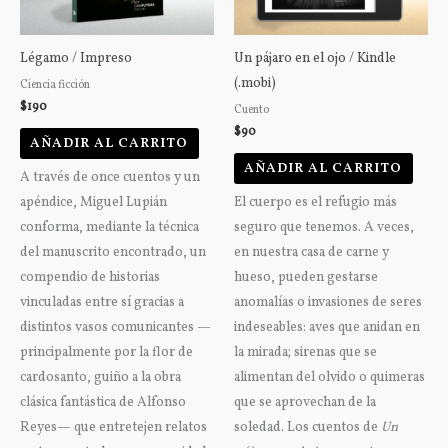
Légamo / Impreso
Un pájaro en el ojo / Kindle
(.mobi)
Ciencia ficción
$
190
Cuento
$
90
AÑADIR AL CARRITO
AÑADIR AL CARRITO
A través de once cuentos y un
apéndice, Miguel Lupián
El cuerpo es el refugio más
conforma, mediante la técnica
seguro que tenemos. A veces,
del manuscrito encontrado, un
en nuestra casa de carne y
compendio de historias
hueso, pueden gestarse
vinculadas entre sí gracias a
anomalías o invasiones de seres
distintos vasos comunicantes —
indeseables: aves que anidan en
principalmente por la flor de
la mirada; sirenas que se
cardosanto, guiño a la obra
alimentan del olvido o quimeras
clásica fantástica de Alfonso
que se aprovechan de la
Reyes— que entretejen relatos
soledad. Los cuentos de
Un