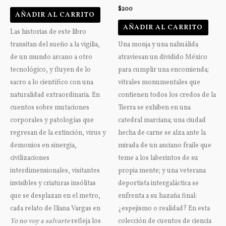
$
200
AÑADIR AL CARRITO
AÑADIR AL CARRITO
Las historias de este libro
transitan del sueño a la vigilia,
Una monja y una nahuálida
de un mundo arcano a otro
atraviesan un dividido México
tecnológico, y fluyen de lo
para cumplir una encomienda;
sacro a lo científico con una
vitrales monumentales que
naturalidad extraordinaria. En
contienen todos los credos de la
cuentos sobre mutaciones
Tierra se exhiben en una
corporales y patologías que
catedral marciana; una ciudad
regresan de la extinción, virus y
hecha de carne se alza ante la
demonios en sinergia,
mirada de un anciano fraile que
civilizaciones
teme a los laberintos de su
interdimensionales, visitantes
propia mente; y una veterana
invisibles y criaturas insólitas
deportista intergaláctica se
que se desplazan en el metro,
enfrenta a su hazaña final:
cada relato de Iliana Vargas en
¿espejismo o realidad? En esta
Yo no voy a salvarte
refleja los
colección de cuentos de ciencia