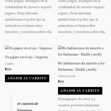
como plagas, irrumpen en la
como plagas, irrumpen en la
cotidianidad de nuestro espacio
cotidianidad de nuestro espacio
seguro. Estas historias
seguro. Estas historias
manifiestan el poder que la
manifiestan el poder que la
naturaleza reclama sobre
naturaleza reclama sobre
nosotros, y nosotros sobre ella.
nosotros, y nosotros sobre ella.
Un pájaro en el ojo / Impreso
No hablaremos de muerte a los
Cuento
$
170
fantasmas / Kindle (.mobi)
Ciencia ficción
AÑADIR AL CARRITO
$
115
AÑADIR AL CARRITO
El imaginario de estos 24
16 cuentos de
cuentos presenta fantasmas
literatura