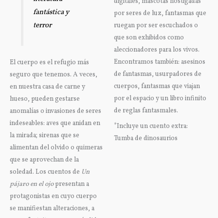
digitales, mascotas hostigadas
fantástica y
por seres de luz, fantasmas que
terror
ruegan por ser escuchados o
que son exhibidos como
aleccionadores para los vivos.
Encontramos también: asesinos
El cuerpo es el refugio más
de fantasmas, usurpadores de
seguro que tenemos. A veces,
cuerpos, fantasmas que viajan
en nuestra casa de carne y
por el espacio y un libro infinito
hueso, pueden gestarse
de reglas fantasmales.
anomalías o invasiones de seres
indeseables: aves que anidan en
*Incluye un cuento extra:
la mirada; sirenas que se
Tumba de dinosaurios
alimentan del olvido o quimeras
que se aprovechan de la
soledad. Los cuentos de
Un
pájaro en el ojo
presentan a
protagonistas en cuyo cuerpo
se manifiestan alteraciones, a