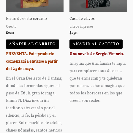
En un desierto cercano
Casa de clavos
Cuento
Libros impresos
$
220
$
250
AÑADIR AL CARRITO
AÑADIR AL CARRITO
PREVENTA. Este producto
Una novela de Sergio Vicencio.
comenzará a enviarse a partir
Imagina que una familia te rapta
del 23 de mayo.
para complacer a sus dioses…
En el Gran Desierto de Dantaar,
que te encierran y te quiebran
donde las tormentas siguen el
por meses… ahora imagina que
paso de Kú, la gran tortuga,
todos los horrores en los que
Emma N. Díaz invoca un
creen, son reales.
territorio atravesado por el
silencio, la fe, la pérdida y el
placer. Entre pueblos de adobe,
clanes nómadas, santos heridos