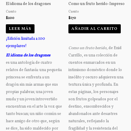
El idioma de los dragones
Como un fruto herido-Impreso
Cuento
Cuento
$
200
$
170
LEER MÁS
AÑADIR AL CARRITO
¡Edición limitada a 100
ejemplares!
Como un fruto herido
, de Enid
El idioma de los dragones
Carrillo, es una colección de
es una antología de cuatro
cuentos enmarcados en un
relatos de fantasía: una pequeña
intimismo doméstico donde lo
princesa se enfrenta a un
insólito y oscuro adquieren una
dragón sin más armas que sus
textura única y profunda. En
propias palabras; una joven
estas páginas, los personajes
muda y un joven introvertido
son frutos golpeados por el
encuentran en el arte la voz que
destino, ensombrecidos y
tanto buscan; un niño común se
abandonados ante desastres
hace amigo de otro que, según
naturales, reflejando la
se dice, ha sido maldecido por
fragilidad y la resistencia del