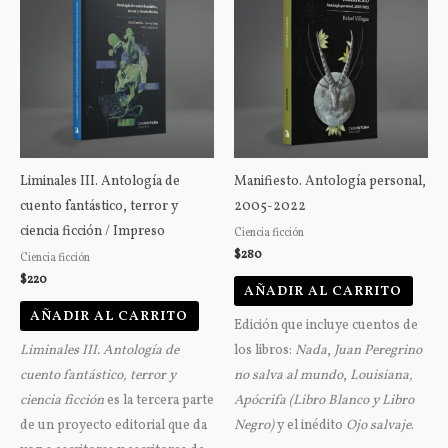
Liminales III. Antología de
Manifiesto. Antología personal,
cuento fantástico, terror y
2005-2022
ciencia ficción / Impreso
Ciencia ficción
$
280
Ciencia ficción
$
220
AÑADIR AL CARRITO
AÑADIR AL CARRITO
Edición que incluye cuentos de
Liminales III. Antología de
los libros:
Nada
,
Juan Peregrino
cuento fantástico, terror y
no salva al mundo
,
Louisiana,
ciencia ficción
es la tercera parte
Apócrifa (Libro Blanco y Libro
de un proyecto editorial que da
Negro)
y el inédito
Ojo salvaje
.