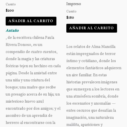
Impreso
Cuento
$
200
Cuento
$
180
AÑADIR AL CARRITO
AÑADIR AL CARRITO
Antaño
, de la escritora chilena Paula
Rivera Donoso, es un
Los relatos de Alma Mancilla
compendio de cuatro cuentos,
están impregnados de terror
donde la magia y las criaturas
íntimo y cotidiano, donde los
feéricas tejen su hechizo en cada
elementos fantásticos adquieren
página. Desde la amistad entre
un aire familiar. En estas
una niña y una criatura del
historias prevalecen imágenes
bosque; una madre que recibe
que sumergen a los lectores en
un presagio acerca de su hija; un
una atmósfera sombría, donde
misterioso huevo azul
los escenarios y anomalías —
encontrado por dos amigos; y el
entes oscuros que desafían la
asombro de un aprendiz de
imaginación, una naturaleza
herrero al encontrarse con la
maldita, apariciones y