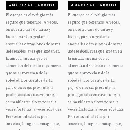
AÑADIR AL CARRITO
AÑADIR AL CARRITO
El cuerpo es el refugio más
El cuerpo es el refugio más
seguro que tenemos. A veces,
seguro que tenemos. A veces,
en nuestra casa de carne y
en nuestra casa de carne y
hueso, pueden gestarse
hueso, pueden gestarse
anomalías o invasiones de seres
anomalías o invasiones de seres
indeseables: aves que anidan en
indeseables: aves que anidan en
la mirada; sirenas que se
la mirada; sirenas que se
alimentan del olvido o quimeras
alimentan del olvido o quimeras
que se aprovechan de la
que se aprovechan de la
soledad. Los cuentos de
Un
soledad. Los cuentos de
Un
pájaro en el ojo
presentan a
pájaro en el ojo
presentan a
protagonistas en cuyo cuerpo
protagonistas en cuyo cuerpo
se manifiestan alteraciones, a
se manifiestan alteraciones, a
veces fortuitas, a veces sórdidas.
veces fortuitas, a veces sórdidas.
Personas infestadas por
Personas infestadas por
insectos, hongos o musgo que,
insectos, hongos o musgo que,