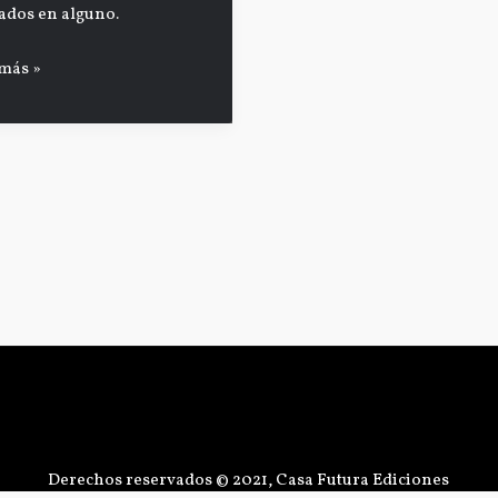
jados en alguno.
ismos
más »
elven
da
Derechos reservados © 2021, Casa Futura Ediciones