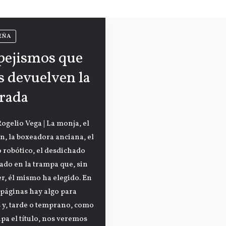
EÑA
pejismos que
s devuelven la
rada
Rogelio Vega | La monja, el
n, la boxeadora anciana, el
 robótico, el desdichado
ado en la trampa que, sin
r, él mismo ha elegido. En
 páginas hay algo para
 y, tarde o temprano, como
ipa el título, nos veremos