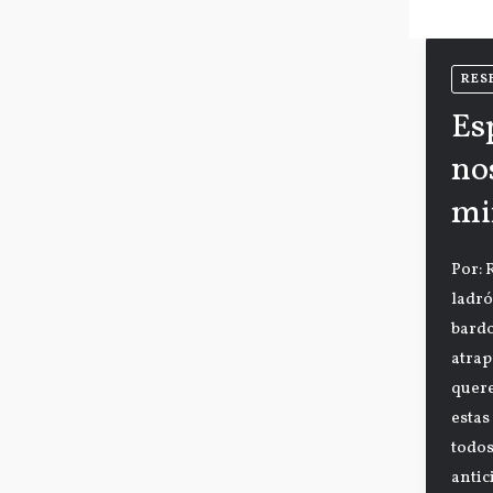
RES
Es
no
mi
Por: 
ladró
bardo
atrap
quere
estas
todos
antic