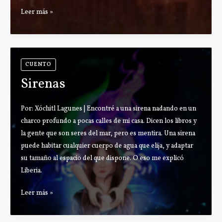
Trances
Leer más »
de
fuego
CUENTO
Sirenas
Por: Xóchitl Lagunes | Encontré a una sirena nadando en un
charco profundo a pocas calles de mi casa. Dicen los libros y
la gente que son seres del mar, pero es mentira. Una sirena
puede habitar cualquier cuerpo de agua que elija, y adaptar
su tamaño al espacio del que dispone. O eso me explicó
Liberia.
Sirenas
Leer más »