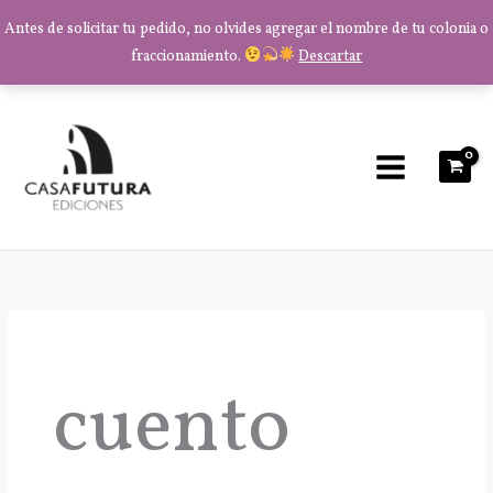
Antes de solicitar tu pedido, no olvides agregar el nombre de tu colonia o
fraccionamiento.
Descartar
Ir
al
contenido
cuento